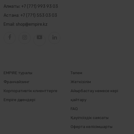
Алматы:
+7 (771) 993 93 03
Астана:
+7 (771) 553 03 03
Email:
shop@empire.kz
EMPIRE туралы
Төлем
Франчайзинг
Жеткізілім
Корпоративтік клиенттерге
Айырбастау немесе кері
Empire дүкендері
қайтару
FAQ
Қауіпсіздік саясаты
Оферта келісімшарты