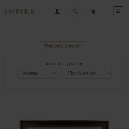
°Показать фильтр°
Бойынша сұрыптау :