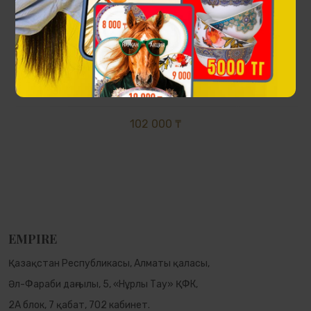
Абылай хан панносы
102 000 ₸
EMPIRE
Қазақстан Республикасы, Алматы қаласы,
Әл-Фараби даңғылы, 5, «Нұрлы Тау» ҚФК,
2А блок, 7 қабат, 702 кабинет.