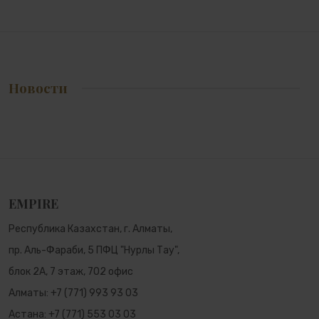
Музыкальная статуэтка A'nhsi aru
Чайник Гранатовый сад
Новости
59 900 ₸
49 500 ₸
EMPIRE
Республика Казахстан, г. Алматы,
пр. Аль-Фараби, 5 ПФЦ "Нурлы Тау",
блок 2А, 7 этаж, 702 офис
Алматы:
+7 (771) 993 93 03
Астана:
+7 (771) 553 03 03