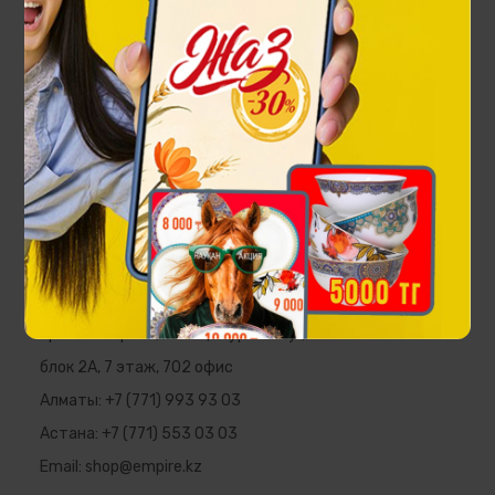
Платок Тулпар
29 900 ₸
EMPIRE
Республика Казахстан, г. Алматы,
пр. Аль-Фараби, 5 ПФЦ "Нурлы Тау",
блок 2А, 7 этаж, 702 офис
Алматы:
+7 (771) 993 93 03
Астана:
+7 (771) 553 03 03
Email:
shop@empire.kz