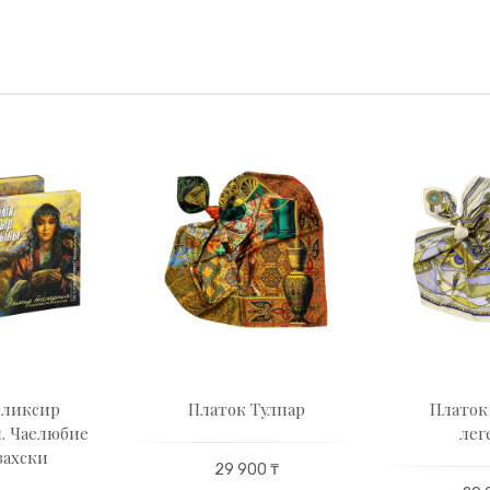
Эликсир
Платок Тулпар
Платок
. Чаелюбие
лег
захски
29 900 ₸