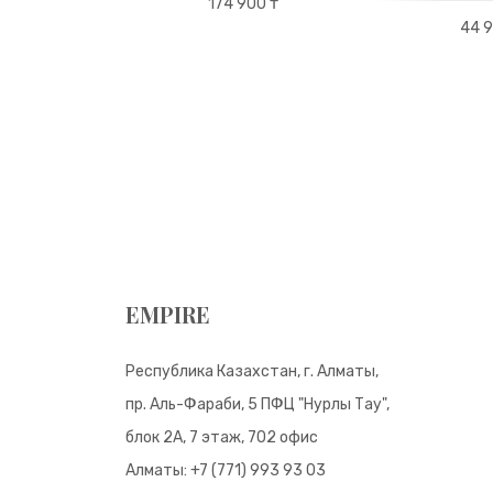
00 ₸
174 900 ₸
44 9
EMPIRE
Республика Казахстан, г. Алматы,
пр. Аль-Фараби, 5 ПФЦ "Нурлы Тау",
блок 2А, 7 этаж, 702 офис
Алматы:
+7 (771) 993 93 03