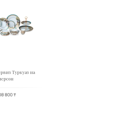
рвиз Туркуаз на
персон
08 800 ₸