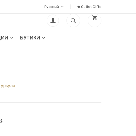
Русский
Outlet GIfts
ЦИИ
БУТИКИ
Туркуаз
з