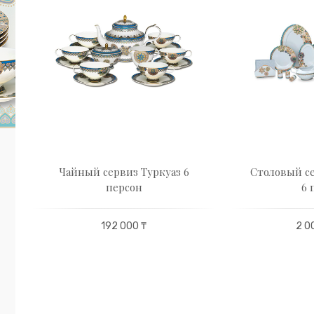
Чайный сервиз Туркуаз 6
Столовый се
персон
6 
192 000 ₸
2 0