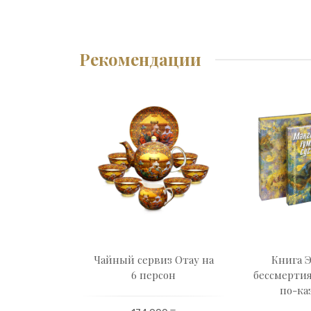
Рекомендации
ый набор
Чайный сервиз Отау на
Книга 
aty
6 персон
бессмертия
по-ка