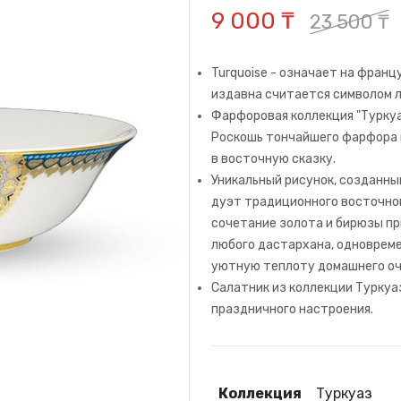
9 000 ₸
23 500 ₸
Turquoise - означает на франц
издавна считается символом л
Фарфоровая коллекция "Туркуа
Роскошь тончайшего фарфора 
в восточную сказку.
Уникальный рисунок, созданны
дуэт традиционного восточно
сочетание золота и бирюзы пр
любого дастархана, одноврем
уютную теплоту домашнего оч
Салатник из коллекции Туркуа
праздничного настроения.
Коллекция
Туркуаз