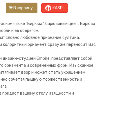
В корзину
KASPI
узском языке "Бирюза", бирюзовый цвет. Бирюза
юбви и ее оберегом.
з" словно любовное признание султана.
и колоритный орнамент сразу же переносит Вас
й дизайн-студией Empire, представляет собой
го орнамента и современных форм. Изысканное
итягивает взор и может стать украшением
енно сочетая пышную торжественность и
ага.
з придаст вашему столу изящности и