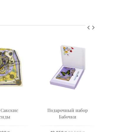
 Сакские
Подарочный набор
Наручные
енды
Бабочки
235 200 