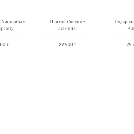
а Ханшайым
Платок Сакские
Подароч
ерсону
легенды
Al
00 ₸
29 900 ₸
29 