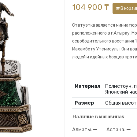
104 900 ₸
В корзи
Статуэтка является миниатюр
расположенного в г.Атырау. М
освободительного восстания 1
Махамбету Утемисулы. Они во
людей и идейных борцов прот
Материал
Полистоун, п
Японский ча
Размер
Общая высота
Наличие в магазинах
Алматы:
Астана: