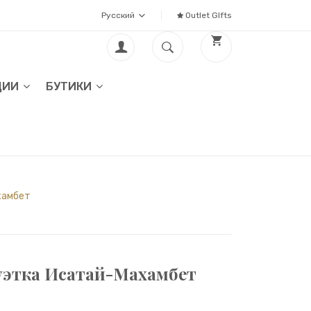
Русский
Outlet GIfts
ЦИИ
БУТИКИ
хамбет
уэтка Исатай-Махамбет