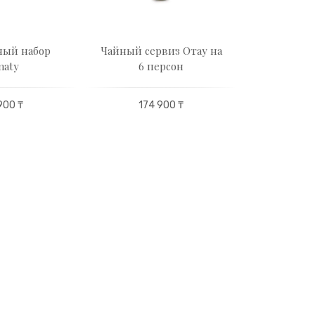
ный набор
Чайный сервиз Отау на
Чайн
maty
6 персон
Гранатовы
пе
900 ₸
174 900 ₸
23 