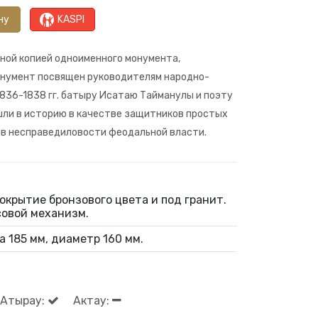
ну
KASPI
ной копией одноименного монумента,
онумент посвящен руководителям народно-
836-1838 гг. батыру Исатаю Тайманулы и поэту
шли в историю в качестве защитников простых
ив несправедиловости феодальной власти.
окрытие бронзового цвета и под гранит.
совой механизм.
 185 мм, диаметр 160 мм.
Атырау:
Актау: