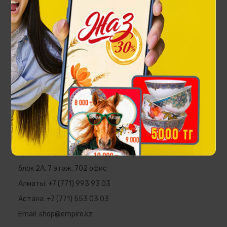
Чайный сервиз Отау на 6 персон
174 900 ₸
EMPIRE
Республика Казахстан, г. Алматы,
пр. Аль-Фараби, 5 ПФЦ "Нурлы Тау",
блок 2А, 7 этаж, 702 офис
Алматы:
+7 (771) 993 93 03
Астана:
+7 (771) 553 03 03
Email:
shop@empire.kz