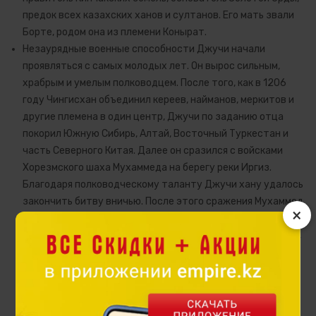
предок всех казахских ханов и султанов. Его мать звали
Борте, родом она из племени Конырат.
Незаурядные военные способности Джучи начали
проявляться с самых молодых лет. Он вырос сильным,
храбрым и умелым полководцем. После того, как в 1206
году Чингисхан объединил кереев, найманов, меркитов и
другие племена в один центр, Джучи по заданию отца
покорил Южную Сибирь, Алтай, Восточный Туркестан и
часть Северного Китая. Далее он сразился с войсками
Хорезмского шаха Мухаммеда на берегу реки Иргиз.
Благодаря полководческому таланту Джучи хану удалось
закончить битву вничью. После этого сражения Мухаммед
×
шах отказался от войны с ним. А Джучи хан в 1220-1222
годах покорил города Отрар, Сыгнак, Узкент, Баршынкент,
Жаркент и др. Так он полностью завоевал Хорезмское
государство. За выдающиеся военные заслуги Джучи
завоевал уважение и почет. В историческом курултае
1223 года его отец Чингисхан передал ему в управление