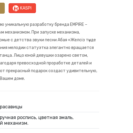
KASPI
ю уникальную разработку бренда EMPIRE –
м механизмом. При запуске механизма,
мые с детства звуки песни Абая «Желсіз түнде
ания мелодии статуэтка элегантно вращается
 танца. Лицо юной девушки озарено светом,
лагодаря превосходной проработке деталей и
от прекрасный подарок создаст удивительную,
Вашем доме.
красавицы
ручная роспись, цветная эмаль,
й механизм.