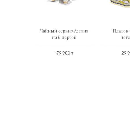
 пара
Чайный сервиз Астана
Платок 
ство на 2
на 6 персон
лег
оны
179 900 ₸
29 9
00 ₸