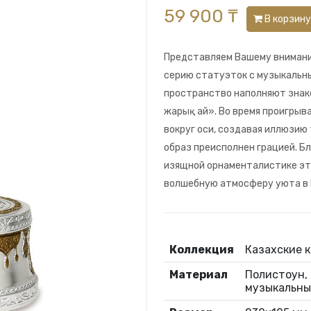
59 900 ₸
В корзину
Представляем Вашему внимани
серию статуэток с музыкальны
пространство наполняют знако
жарық ай». Во время проигрыв
вокруг оси, создавая иллюзию
образ преисполнен грацией. Б
изящной орнаменталистике эт
волшебную атмосферу уюта в 
Коллекция
Казахские 
Материал
Полистоун, 
музыкальны