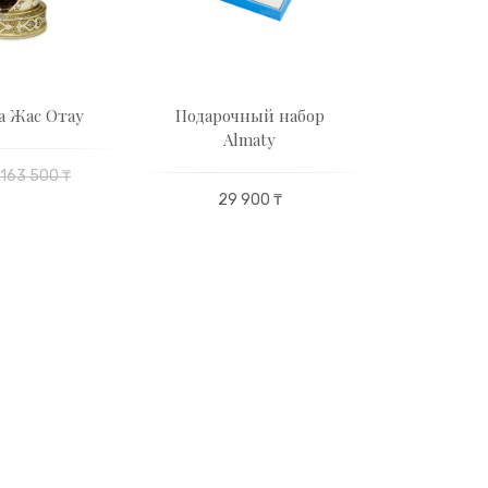
а Жас Отау
Подарочный набор
Чайный се
Almaty
на 6
163 500 ₸
29 900 ₸
179