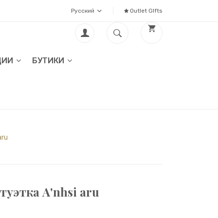
Русский
Outlet GIfts
ЦИИ
БУТИКИ
aru
уэтка A'nhsi aru