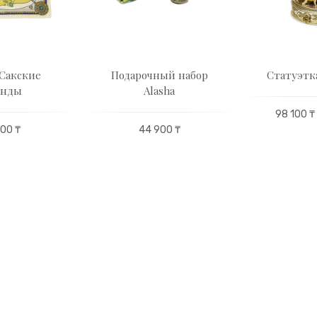
Сакские
Подарочный набор
Статуэтк
енды
Alasha
98 100 ₸
00 ₸
44 900 ₸