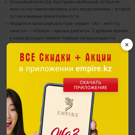
Созданный из ветра, быстрый и свободный, он был не
просто спутником человека, а его продолжением — второй
сутью и верным хранителем пути.
Недаром в казахской культуре говорят: «Ат – жігіттің
қанаты» — «Скакун — крылья джигита». С древних времён
у казахов существовало поверье: когда рождается
×
мальчик, будущий батыр, вместе с ним рождается и его
конь. В мифологических представлениях такой конь
нисходит с небес — как дар судьбы, знак силы и
избранности. Он чувствует опасность раньше хозяина,
оберегает его и ведёт вперёд.
Именно этот сакральный образ лёг в основу коллекции
Tulpar. Статуэтки воплощают идею внутренней силы,
благородства и стремительного движения к цели. Они
наполняют пространство энергией уверенности и
достоинства, становясь не просто предметом интерьера,
а личным символом характера. Статуэтка Tulpar — это
символ упорства, целеустремлённости и верности
выбранному пути.