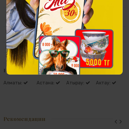
Коллекция
Tulpar
Материал
Полистоун, покрытие под золото и
античную бронзу.
Размер
200x75x145 мм
Упаковка
Подарочная упаковка.
Наличие в магазинах
Алматы:
Астана:
Атырау:
Актау:
Рекомендации