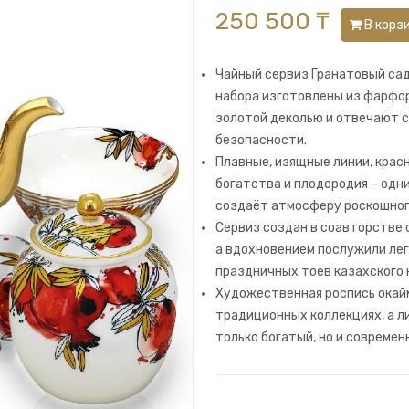
250 500 ₸
В корз
Чайный сервиз Гранатовый сад
набора изготовлены из фарфор
золотой деколью и отвечают 
безопасности.
Плавные, изящные линии, крас
богатства и плодородия – одн
создаёт атмосферу роскошног
Сервиз создан в соавторстве 
а вдохновением послужили лег
праздничных тоев казахского 
Художественная роспись окайм
традиционных коллекциях, а ли
только богатый, но и современ