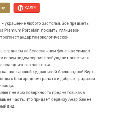
ину
KASPI
 – украшение любого застолья. Все предметы
а Premium Porcelain, покрыты глянцевой
строгим стандартам экологической
ные гранаты на белоснежном фоне, как символ
им своим видом сервиз возбуждает аппетит и
о праздничного застолья.
с казахстанской художницей Александрой Вирх,
енды о благородном гранате и добрые традиции
народа.
ляет не всю поверхность предметов, как в
шь её часть, что придаёт сервизу Анар бағы не
ный вид.