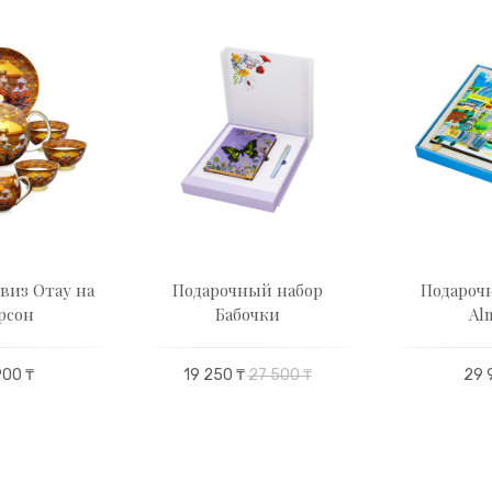
виз Отау на
Подарочный набор
Подароч
рсон
Бабочки
Al
900 ₸
19 250 ₸
27 500 ₸
29 