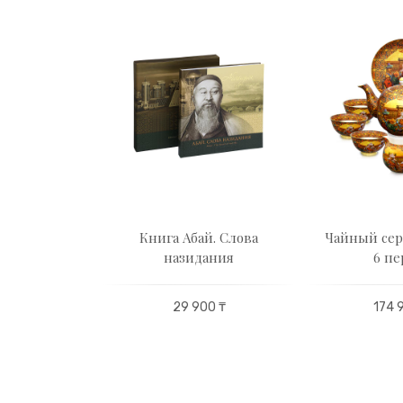
 Жас Отау
Книга Абай. Слова
Чайный сер
назидания
6 пе
63 500 ₸
29 900 ₸
174 