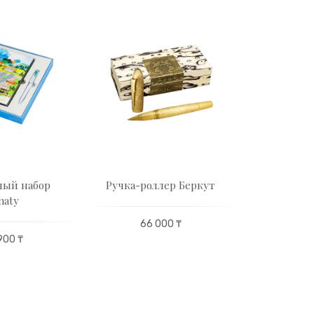
ный набор
Ручка-роллер Беркут
Чайный се
maty
на 6
66 000 ₸
900 ₸
179