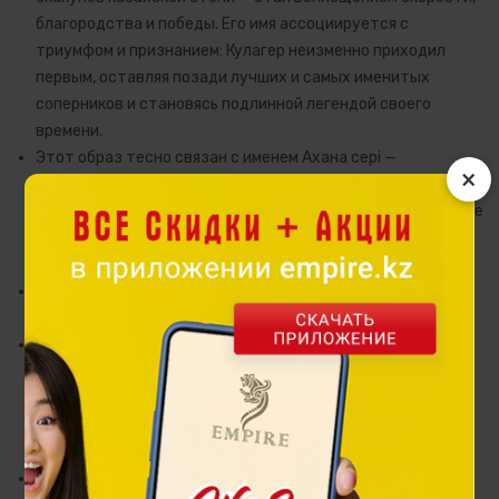
благородства и победы. Его имя ассоциируется с
триумфом и признанием: Кулагер неизменно приходил
первым, оставляя позади лучших и самых именитых
соперников и становясь подлинной легендой своего
времени.
Этот образ тесно связан с именем Ахана сері —
×
выдающегося казахского певца и поэта. Посвящённая
Кулагеру одноимённая песня вошла в культурное наследие
как ода преданному коню, воспевающая силу духа,
верность и особую связь человека со своим скакуном.
Именно эта история вдохновила Empire на создание
настольных часов Qulager.
В этом предмете соединились энергия движения и
ощущение времени, уважение к культурному наследию и
современная эстетика. Часы Qulager становятся
напоминанием о ценности каждого мгновения, умении
держать темп и уверенно двигаться вперёд.
Настольные часы Qulager— выразительный акцент в