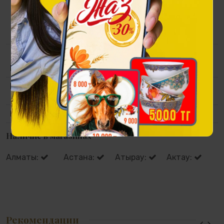
интерьере и статусный подарок для человека, который
ценит символы с характером, историю достижений и
время как главный ресурс.
Коллекция
Тулпар
Материал
Полистоун, покрытие под античную
бронзу, кварцевые часы.
Размер
230x100x305 мм
Наличие в магазинах
Алматы:
Астана:
Атырау:
Актау:
Рекомендации