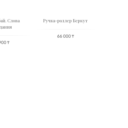
ай. Слова
Ручка-роллер Беркут
Подароч
дания
Ба
66 000 ₸
900 ₸
19 250 