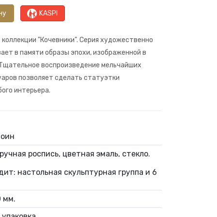
ну
KASPI
з коллекции "Кочевники". Серия художественно
ет в памяти образы эпохи, изображенной в
. Тщательное воспроизведение мельчайших
уаров позволяет сделать статуэтки
ого интерьера.
воин
ручная роспись, цветная эмаль, стекло.
дит: настольная скульптурная группа и 6
 мм.
 упаковка.