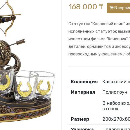
168 000 ₸
В корзи
Статуэтка "Казахский воин" и
исполненных статуэток вызыва
известном фильме "Кочевник"
деталей, орнаментов и аксесс
превосходным украшением люб
Коллекция
Казахский 
Материал
Полистоун, 
В набор вхо
стопок.
Размер
200x270x80
Упаковка
Подарочная