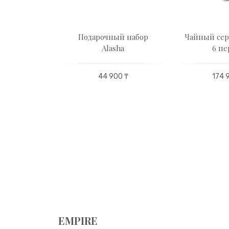
ликсир
Подарочный набор
Чайный сер
. Чаелюбие
Alasha
6 пе
ахски
44 900 ₸
174 
00 ₸
EMPIRE