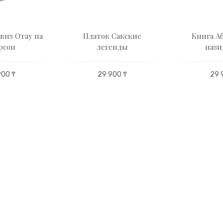
виз Отау на
Платок Сакские
Книга Аб
рсон
легенды
нази
900 ₸
29 900 ₸
29 