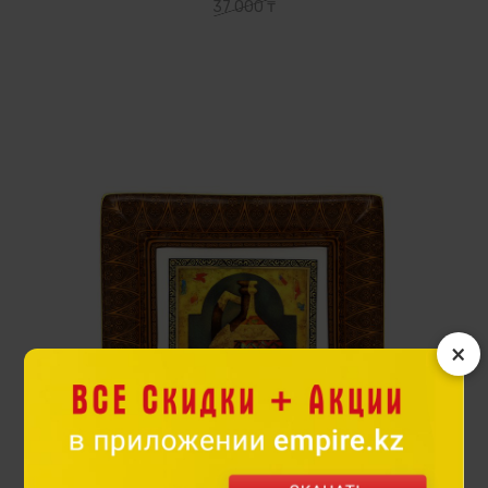
37 000 ₸
×