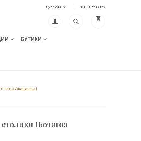
Русский
Outlet GIfts
ЦИИ
БУТИКИ
отагоз Аканаева)
 столики (Ботагоз