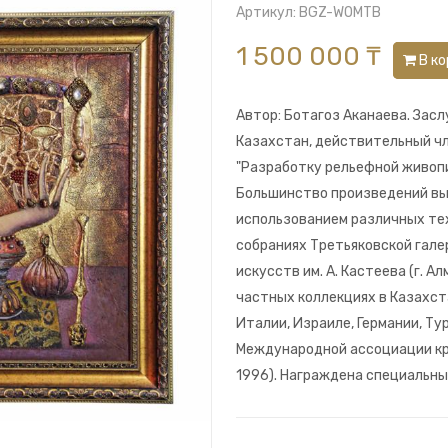
Артикул: BGZ-WOMTB
1 500 000 ₸
В ко
Автор: Ботагоз Аканаева. Зас
Казахстан, действительный чл
"Разработку рельефной живопис
Большинство произведений вы
использованием различных тех
собраниях Третьяковской галер
искусств им. А. Кастеева (г. А
частных коллекциях в Казахста
Италии, Израиле, Германии, Ту
Международной ассоциации кри
1996). Награждена специальны