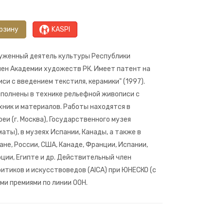
рзину
KASPI
луженный деятель культуры Республики
ен Академии художеств РК. Имеет патент на
и с введением текстиля, керамики" (1997).
полнены в технике рельефной живописи с
ник и материалов. Работы находятся в
еи (г. Москва), Государственного музея
лматы), в музеях Испании, Канады, а также в
не, России, США, Канаде, Франции, Испании,
рции, Египте и др. Действительный член
тиков и искусствоведов (AICA) при ЮНЕСКО (с
ми премиями по линии ООН.