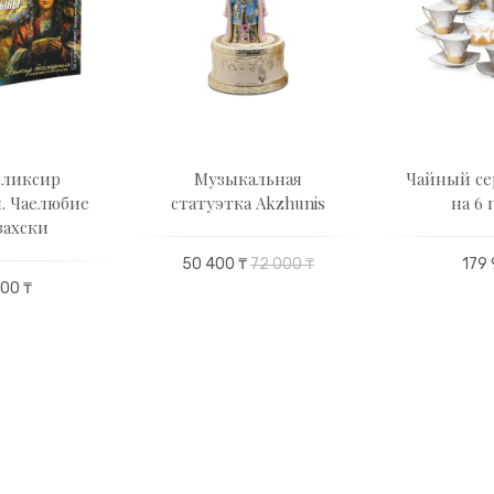
Эликсир
Музыкальная
Чайный се
. Чаелюбие
статуэтка Akzhunis
на 6 
захски
50 400 ₸
72 000 ₸
179 
00 ₸