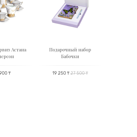
рвиз Астана
Подарочный набор
Чайн
персон
Бабочки
Гостепри
пе
900 ₸
19 250 ₸
27 500 ₸
49 