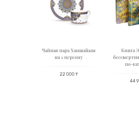
Тулпар
Чайная пара Ханшайым
Книга 
на 1 персону
бессмертия
по-ка
00 ₸
22 000 ₸
44 9