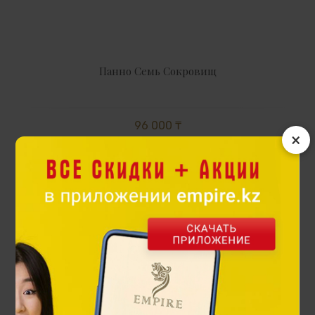
Панно Семь Сокровищ
96 000 ₸
×