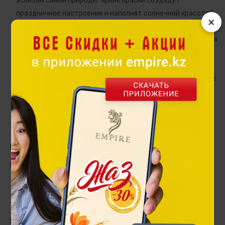
эскизам самой природы. Яркие краски создадут
праздничное настроение и наполнят солнечной красотой
×
ваш дом. Скатерть словно холст, на котором
вырисовывается полная композиция сервировки, создавая
особую атмосферу и тематику вашего праздника.
Рекомендуем дополнить сервировку стола салфетками
или подтарельниками, в едином стиле коллекции. Изделие
в оригинальном дизайне органично впишется в любой
интерьер.
Коллекция
Табиғат
Материал
Модель выполнена из прочного
материала, отличается особой
лёгкостью в уходе, сохраняет
яркость принта и форму после
множества стирок.
Размер
130х220 см