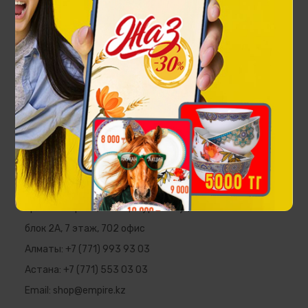
Чайная пара Ханшайым на 1 персону
22 000 ₸
EMPIRE
Республика Казахстан, г. Алматы,
пр. Аль-Фараби, 5 ПФЦ "Нурлы Тау",
блок 2А, 7 этаж, 702 офис
Алматы:
+7 (771) 993 93 03
Астана:
+7 (771) 553 03 03
Email:
shop@empire.kz