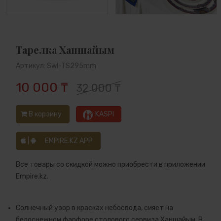
Тарелка Ханшайым
Артикул: Swl-TS295mm
10 000 ₸
32 000 ₸
В корзину
KASPI
|
EMPIRE.KZ APP
Все товары со скидкой можно приобрести в приложении
Empire.kz.
Солнечный узор в красках небосвода, сияет на
белоснежном фарфоре столового сервиза Ханшайым. В