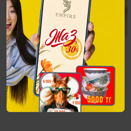
Ханшайым
Солнце - царица Неба, дарит свою лучистую энергию на
белоснежном фарфоре столового сервиза Ханшаим
Посмотреть