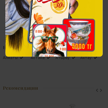
Коллекция
Гранатовый сад
Материал
Premium Porcelain, золотая деколь,
природные минеральные краски
Размер
150 мм
Упаковка
Транспортировочная упаковка.
Наличие в магазинах
Алматы:
Астана:
Атырау:
Актау:
Рекомендации