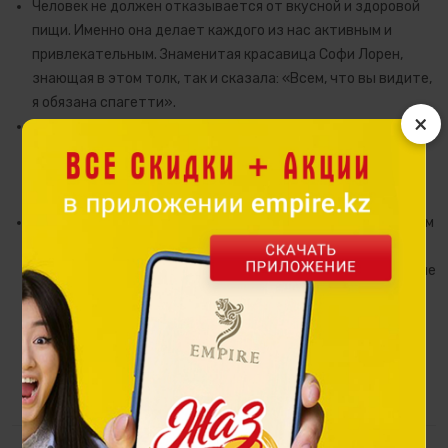
Человек не должен отказывается от вкусной и здоровой
пищи. Именно она делает каждого из нас активным и
привлекательным. Знаменитая красавица Софи Лорен,
знающая в этом толк, так и сказала: «Всем, что вы видите,
я обязана спагетти».
×
Тарелка размером 150 мм из столового сервиза Анар бағы
предназначена для индивидуального приёма салатов,
десертов или может послужить подставкой для чашек,
кружек и пиал.
Изготовлена из фарфора Premium Porcelain с применением
технологии глянцевой золотой деколи и отвечает всем
стандартам экологической безопасности. Данное изделие
фарфорового искусства создано в соавторстве с
казахстанской художницей Александрой Вирх, а
вдохновением послужили легенды о благородном и
чудодейственном гранате и добрые традиции
праздничных тоев.