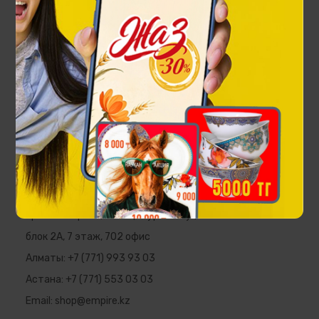
Чайная пара Ханшайым на 1 персону
22 000 ₸
EMPIRE
Республика Казахстан, г. Алматы,
пр. Аль-Фараби, 5 ПФЦ "Нурлы Тау",
блок 2А, 7 этаж, 702 офис
Алматы:
+7 (771) 993 93 03
Астана:
+7 (771) 553 03 03
Email:
shop@empire.kz