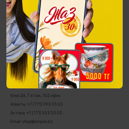
Чайная пара Ханшайым на 1 персону
22 000 ₸
EMPIRE
Республика Казахстан, г. Алматы,
пр. Аль-Фараби, 5 ПФЦ "Нурлы Тау",
блок 2А, 7 этаж, 702 офис
Алматы:
+7 (771) 993 93 03
Астана:
+7 (771) 553 03 03
Email:
shop@empire.kz