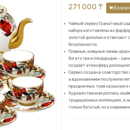
271 000 ₸
В корзи
Чайный сервиз Гранатовый сад
набора изготовлены из фарфор
золотой деколью и отвечают 
безопасности.
Плавные, изящные линии, крас
богатства и плодородия – одн
создаёт атмосферу роскошног
Сервиз создан в соавторстве 
а вдохновением послужили лег
праздничных тоев казахского 
Художественная роспись окайм
традиционных коллекциях, а ли
только богатый, но и современ