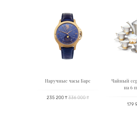
 пара
Наручные часы Барс
Чайный сер
 сад, на 1
на 6 
ону
235 200 ₸
336 000 ₸
179 
00 ₸