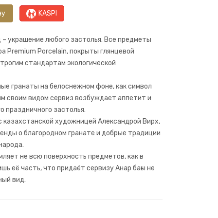
ну
KASPI
 – украшение любого застолья. Все предметы
а Premium Porcelain, покрыты глянцевой
строгим стандартам экологической
ные гранаты на белоснежном фоне, как символ
им своим видом сервиз возбуждает аппетит и
о праздничного застолья.
с казахстанской художницей Александрой Вирх,
енды о благородном гранате и добрые традиции
народа.
ляет не всю поверхность предметов, как в
шь её часть, что придаёт сервизу Анар бағы не
ный вид.