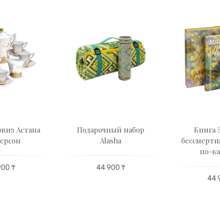
виз Астана
Подарочный набор
Книга 
персон
Alasha
бессмерти
по-ка
900 ₸
44 900 ₸
44 