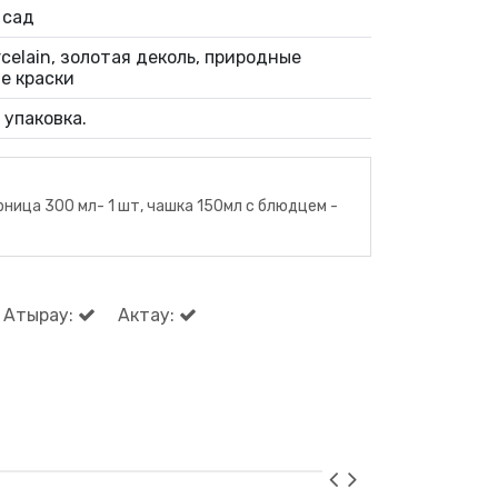
 сад
celain, золотая деколь, природные
е краски
 упаковка.
арница 300 мл- 1 шт, чашка 150мл с блюдцем -
Атырау:
Актау: