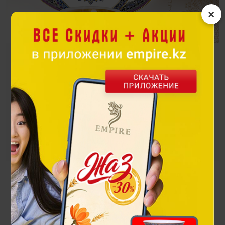
×
Ханшайым
Солнце - царица Неба, дарит свою лучистую энергию на
белоснежном фарфоре столового сервиза Ханшаим
Посмотреть