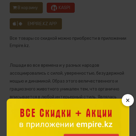
В корзину
KASPI
|
EMPIRE.KZ APP
Все товары со скидкой можно приобрести в приложении
Empire.kz.
Лошади во все времена и у разных народов
ассоциировались с силой, уверенностью, безудержной
мощью и динамикой. Образ этого величественного и
грациозного животного уникален тем, что органично
вписывается в любой интерьерный стиль. Являлась
×
символом красоты у наших предков, лошадь так же
являлась символом устремленности, победы и богатства.