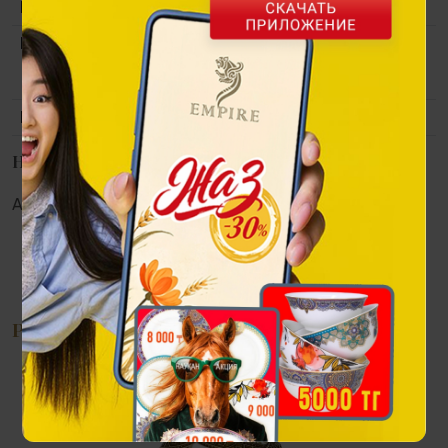
Коллекция
Tulpar
Материал
Уникальная технология
художественной печати на стекле с
серебрением.
Размер
600х900 мм.
Наличие в магазинах
Алматы:
Астана:
Атырау:
Актау:
Рекомендации