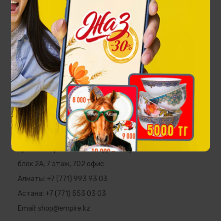
Чайный сервиз Астана на 6 персон
179 900 ₸
EMPIRE
Республика Казахстан, г. Алматы,
пр. Аль-Фараби, 5 ПФЦ "Нурлы Тау",
блок 2А, 7 этаж, 702 офис
Алматы:
+7 (771) 993 93 03
Астана:
+7 (771) 553 03 03
Email:
shop@empire.kz