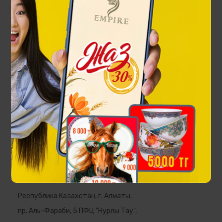
Футболка Sulutor
47 000 ₸
EMPIRE
Республика Казахстан, г. Алматы,
пр. Аль-Фараби, 5 ПФЦ "Нурлы Тау",