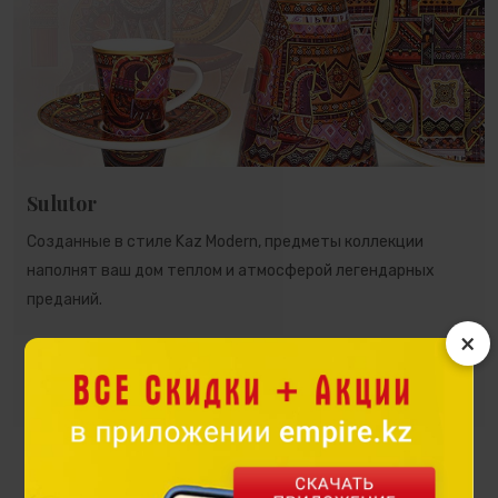
Sulutor
Созданные в стиле Kaz Modern, предметы коллекции
наполнят ваш дом теплом и атмосферой легендарных
преданий.
×
Посмотреть