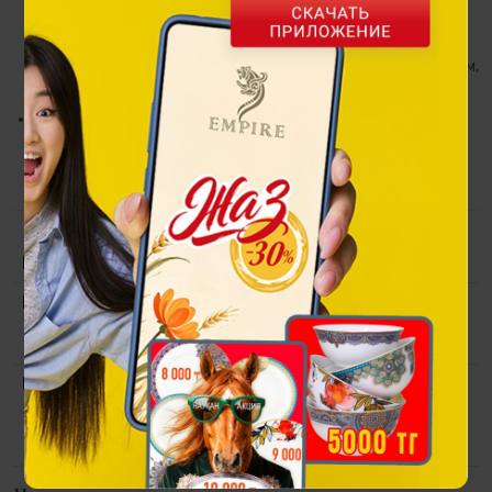
чему ткань дышит, остаётся гладкой и приятной к телу.
Передняя часть изготовлена из итальянской вискозы с
шелковистой фактурой и украшена оригинальным принтом,
вдохновлённым мотивами коллекции.
Свободный крой обеспечивает удобство и
универсальность: футболка гармонично смотрится и с
джинсами, и с более элегантными элементами гардероба.
Коллекция
Empire Chic Sulutor
Материал
Хлопок 92%, эластан 8% / вискоза
100% (премиальные, итальянские
ткани)
Размер
S
M
L
XXL
Размерная сетка