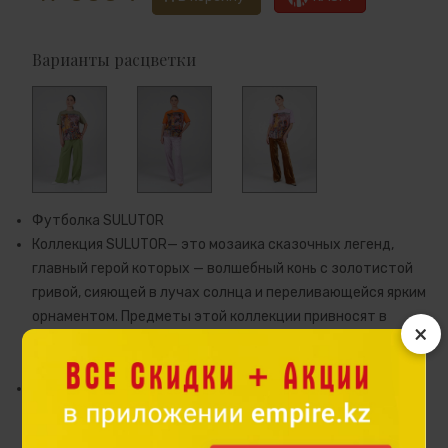
Варианты расцветки
Футболка SULUTOR
Коллекция SULUTOR— это мозаика сказочных легенд,
главный герой которых — волшебный конь с золотистой
гривой, сияющей в лучах солнца и переливающейся ярким
орнаментом. Предметы этой коллекции привносят в
×
повседневность нотку сказки, делая каждый образ
особенным
Классическая футболка сочетает комфорт и изысканный
дизайн. Спинка и рукава выполнены из мягкой кулирки —
натурального хлопка с добавлением лайкры, благодаря