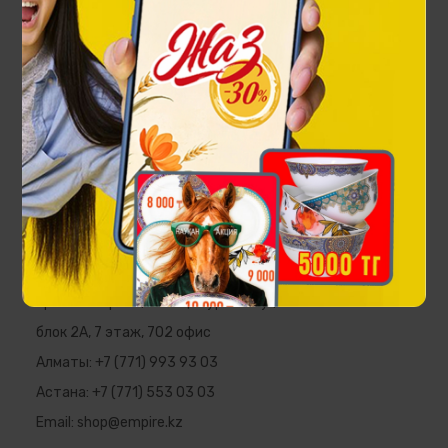
Подарочный набор Almaty
29 900 ₸
EMPIRE
Республика Казахстан, г. Алматы,
пр. Аль-Фараби, 5 ПФЦ "Нурлы Тау",
блок 2А, 7 этаж, 702 офис
Алматы:
+7 (771) 993 93 03
Астана:
+7 (771) 553 03 03
Email:
shop@empire.kz