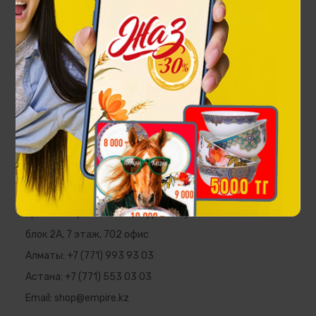
Наручные часы Барс
235 200 ₸
336 000 ₸
EMPIRE
Республика Казахстан, г. Алматы,
пр. Аль-Фараби, 5 ПФЦ "Нурлы Тау",
блок 2А, 7 этаж, 702 офис
Алматы:
+7 (771) 993 93 03
Астана:
+7 (771) 553 03 03
Email:
shop@empire.kz