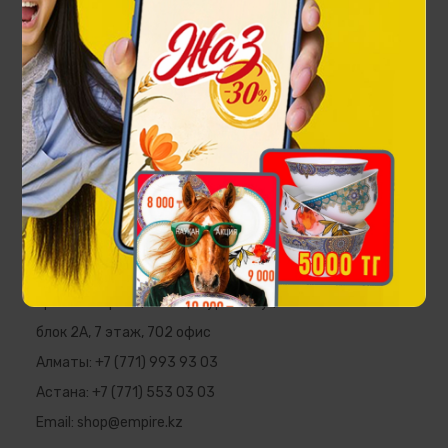
Книга Эликсир бессмертия. Чаелюбие по-
казахски
44 900 ₸
EMPIRE
Республика Казахстан, г. Алматы,
пр. Аль-Фараби, 5 ПФЦ "Нурлы Тау",
блок 2А, 7 этаж, 702 офис
Алматы:
+7 (771) 993 93 03
Астана:
+7 (771) 553 03 03
Email:
shop@empire.kz