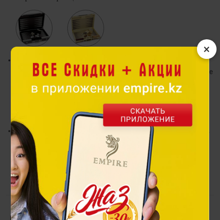
×
Нарды – игра для тех, кто любит мыслить логически и
масштабно. Она может усилить стратегическое мышление
и отточить навыки ведения комбинационной борьбы.
Рассчитана на двух игроков, которым нравится
размышлять и добиваться цели в непринуждённой
атмосфере.
Нарды Эмир - это шикарный подарок руководителю, отцу,
дяде, брату, который подчеркнет статус и тонкий вкус
владельца. Мужчине понравится получить в подарок
игровые нарды, которые оформлены в национальных
традициях, говорящие о богатстве и роскоши предков.
Коллекция
Эмир