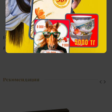
Материал
Дерево, метал, золотистое покрытие.
Размер
45х30х6,4 см,
Упаковка
Подарочная упаковка.
Наличие в магазинах
Алматы:
Астана:
Атырау:
Актау:
Рекомендации