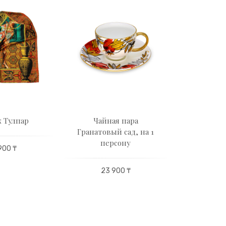
 Тулпар
Чайная пара
Платок
Гранатовый сад, на 1
ле
персону
900 ₸
29 
23 900 ₸