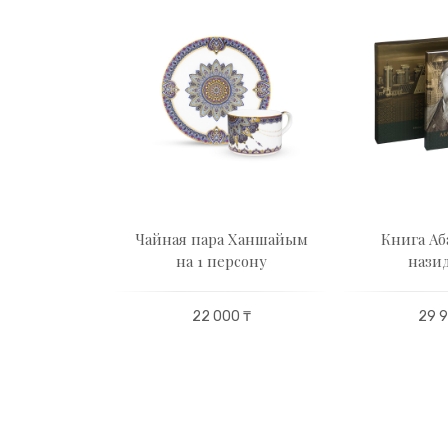
из Отау на
Чайная пара Ханшайым
Книга Аб
рсон
на 1 персону
нази
00 ₸
22 000 ₸
29 9