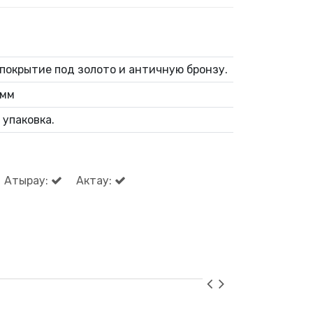
покрытие под золото и античную бронзу.
 мм
 упаковка.
Атырау:
Актау: