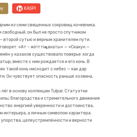
ну
KASPI
дним из семи священных сокровищ кочевника.
и свободный, он был не просто спутником
 — второй сутью и верным хранителем пути.
оворят: «Ат – жігіттің қанаты» — «Скакун —
ремён у казахов существовало поверье: когда
тыр, вместе с ним рождается и его конь. В
х такой конь нисходит с небес — как дар
ти. Он чувствует опасность раньше хозяина,
лёг в основу коллекции Tulpar. Статуэтки
илы, благородства и стремительного движения
анство энергией уверенности и достоинства,
м интерьера, а личным символом характера.
л упорства, целеустремлённости и верности