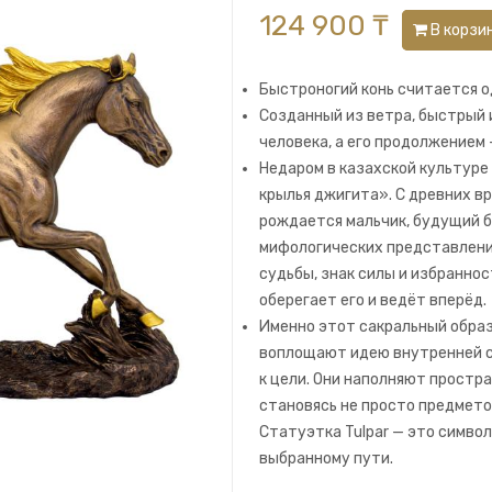
124 900 ₸
В корзи
Быстроногий конь считается о
Созданный из ветра, быстрый 
человека, а его продолжением
Недаром в казахской культуре г
крылья джигита». С древних в
рождается мальчик, будущий ба
мифологических представления
судьбы, знак силы и избраннос
оберегает его и ведёт вперёд.
Именно этот сакральный образ 
воплощают идею внутренней с
к цели. Они наполняют простр
становясь не просто предмето
Статуэтка Tulpar — это симво
выбранному пути.