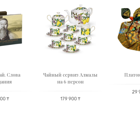
ай. Слова
Чайный сервиз Алмалы
Платок
дания
на 6 персон
29 
00 ₸
179 900 ₸