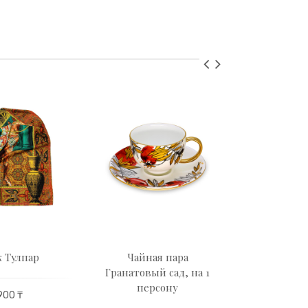
 Тулпар
Чайная пара
Музы
Гранатовый сад, на 1
статуэтк
персону
900 ₸