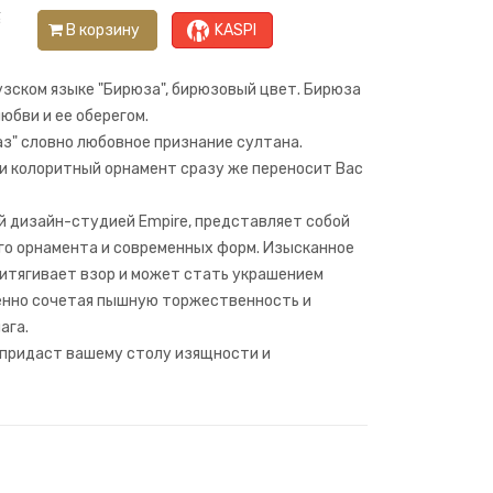
₸
В корзину
KASPI
узском языке "Бирюза", бирюзовый цвет. Бирюза
юбви и ее оберегом.
з" словно любовное признание султана.
и колоритный орнамент сразу же переносит Вас
й дизайн-студией Empire, представляет собой
го орнамента и современных форм. Изысканное
итягивает взор и может стать украшением
енно сочетая пышную торжественность и
ага.
 придаст вашему столу изящности и