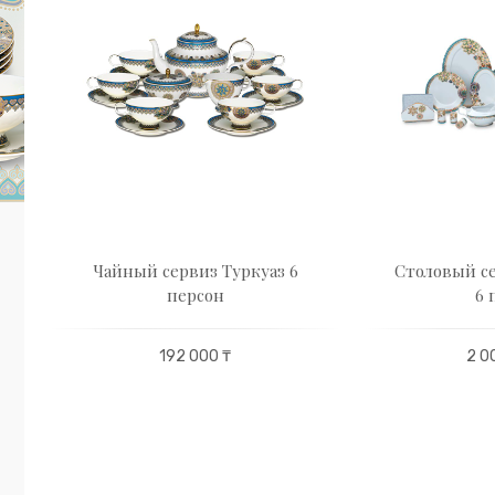
Чайный сервиз Туркуаз 6
Столовый се
персон
6 
192 000 ₸
2 0