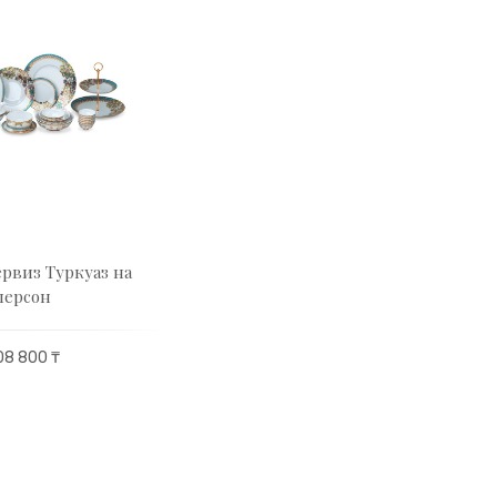
рвиз Туркуаз на
персон
08 800 ₸