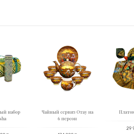
ый набор
Чайный сервиз Отау на
Платок
sha
6 персон
29 