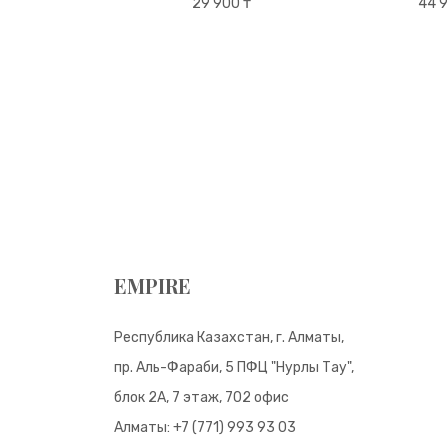
27 500 ₸
29 900 ₸
44 9
EMPIRE
Республика Казахстан, г. Алматы,
пр. Аль-Фараби, 5 ПФЦ "Нурлы Тау",
блок 2А, 7 этаж, 702 офис
Алматы:
+7 (771) 993 93 03