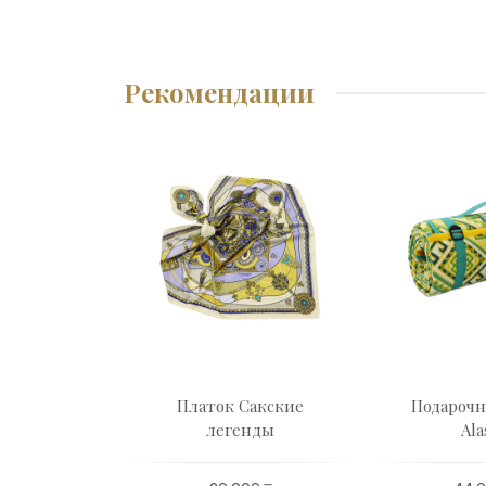
Рекомендации
ый набор
Платок Сакские
Подарочн
чки
легенды
Ala