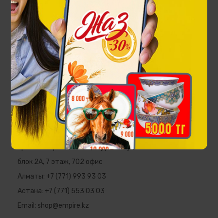
Чайная пара Ханшайым на 1 персону
22 000 ₸
EMPIRE
Республика Казахстан, г. Алматы,
пр. Аль-Фараби, 5 ПФЦ "Нурлы Тау",
блок 2А, 7 этаж, 702 офис
Алматы:
+7 (771) 993 93 03
Астана:
+7 (771) 553 03 03
Email:
shop@empire.kz