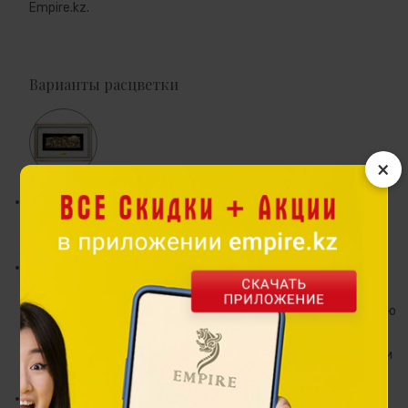
Empire.kz.
Варианты расцветки
×
Панно создано на основе одноименного произведения
Исатая Исабаева (1936-2007), известного художника-
графика, заслуженного деятеля искусств Казахстана.
В картине отражается традиционное народное
состязание между двумя "акынами" - импровизаторами-
песенниками, ведущими песенный диалог на произвольную
тему. Айтыс представляет собой синтез ряда искусств -
это и поэзия, и музыка, и драматическое представление, и
исполнительское мастерство.
Акыны, создавая высокое искусство и приобщая простых