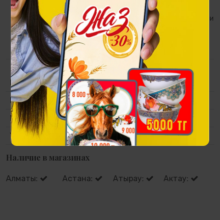
людей к "божественному таинству" - музыке,
пользовались большой любовью и уважением в обществе и
всегда находились в центре всеобщего внимания и
притяжения.
Коллекция
Казахский эпос
Материал
Полистоун, ручная роспись.
Размер
660х400 мм.
Упаковка
Подарочная упаковка.
Наличие в магазинах
Алматы:
Астана:
Атырау:
Актау: