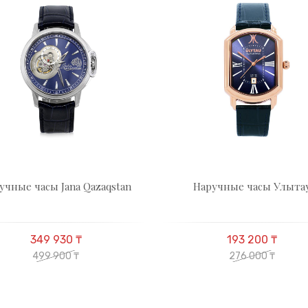
учные часы Jana Qazaqstan
Наручные часы Улыта
349 930 ₸
193 200 ₸
499 900 ₸
276 000 ₸