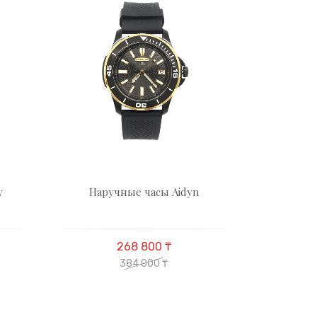
у
Наручные часы Aidyn
268 800 ₸
384 000 ₸