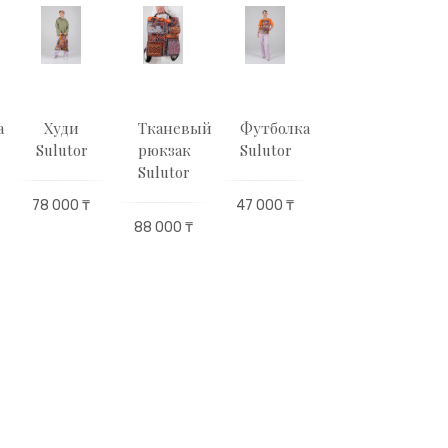
а
Худи
Тканевый
Футболка
Футболка
Sulutor
рюкзак
Sulutor
Sulutor
Sulutor
78 000 ₸
47 000 ₸
47 000 ₸
88 000 ₸
1