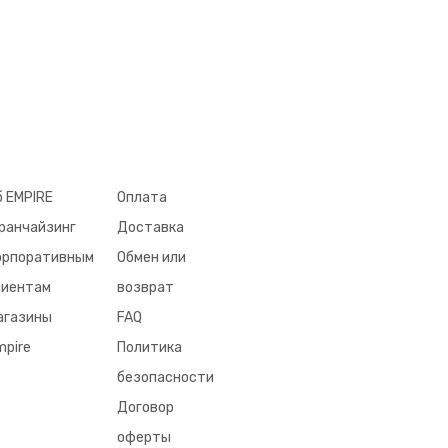
б EMPIRE
Оплата
ранчайзинг
Доставка
орпоративным
Обмен или
лиентам
возврат
агазины
FAQ
mpire
Политика
безопасности
Договор
оферты