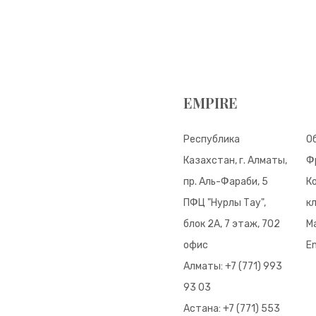
EMPIRE
Республика
О
Казахстан, г. Алматы,
Ф
пр. Аль-Фараби, 5
К
ПФЦ "Нурлы Тау",
к
блок 2А, 7 этаж, 702
М
офис
E
Алматы:
+7 (771) 993
93 03
Астана:
+7 (771) 553