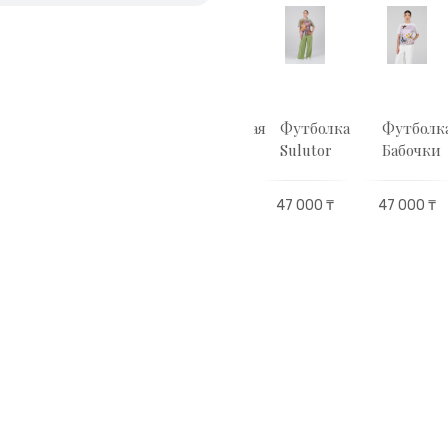
тболка
Утеплённая
Утеплённая
Футболка
Футболк
utor
рубашка
рубашка
Sulutor
Бабочки
Оnirjіek
Оnirjіek
00 ₸
47 000 ₸
47 000 ₸
144 000 ₸
144 000 ₸