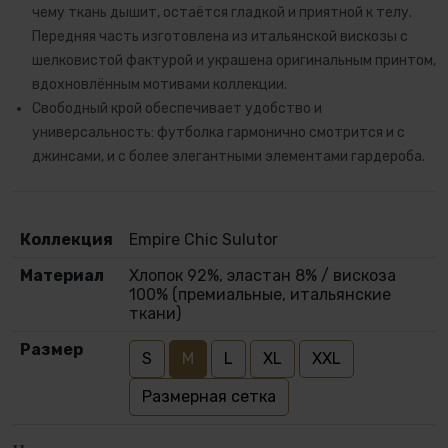
чему ткань дышит, остаётся гладкой и приятной к телу.
Передняя часть изготовлена из итальянской вискозы с
шелковистой фактурой и украшена оригинальным принтом,
вдохновлённым мотивами коллекции.
Свободный крой обеспечивает удобство и
универсальность: футболка гармонично смотрится и с
джинсами, и с более элегантными элементами гардероба.
Коллекция
Empire Chic Sulutor
Материал
Хлопок 92%, эластан 8% / вискоза
100% (премиальные, итальянские
ткани)
Размер
S
M
L
XL
XXL
Размерная сетка