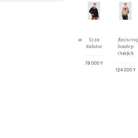
тболка
Утеплённая
Утеплённая
Худи
Двухсто
utor
рубашка
рубашка
Sulutor
бомбер
Оnirjіek
Оnirjіek
Оnirjіek
00 ₸
78 000 ₸
144 000 ₸
144 000 ₸
124 000 ₸