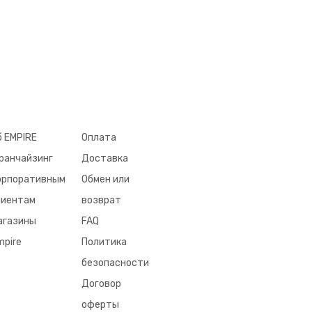
б EMPIRE
Оплата
ранчайзинг
Доставка
орпоративным
Обмен или
лиентам
возврат
агазины
FAQ
mpire
Политика
безопасности
Договор
оферты