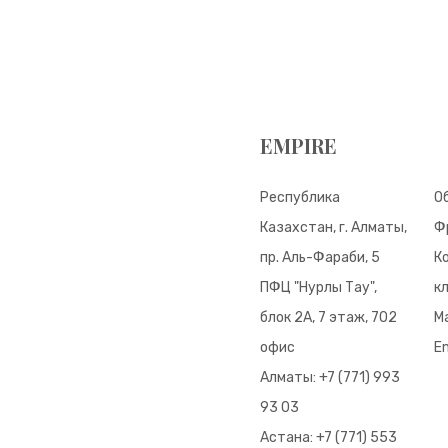
EMPIRE
Республика
О
Казахстан, г. Алматы,
Ф
пр. Аль-Фараби, 5
К
ПФЦ "Нурлы Тау",
к
блок 2А, 7 этаж, 702
М
офис
E
Алматы:
+7 (771) 993
93 03
Астана:
+7 (771) 553