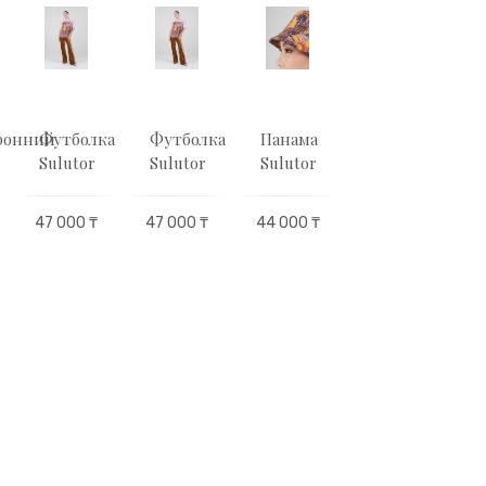
ронний
Футболка
Футболка
Панама
Складной
Sulutor
Sulutor
Sulutor
рюкзак
Sulutor
47 000 ₸
47 000 ₸
44 000 ₸
4
57 000 ₸