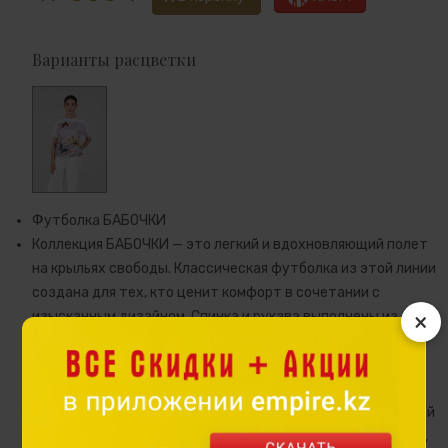
Варианты расцветки
Футболка БАБОЧКИ
Коллекция БАБОЧКИ — это легкий и вдохновляющий полет
на крыльях свободы. Классическая футболка из этой линии
создана для тех, кто ценит комфорт в сочетании с
×
изысканным дизайном. Спинка и рукава выполнены из
мягкой кулирки — натурального хлопка с добавлением
лайкры, которая дарит ткани гладкость, дышащую
структуру и приятные тактильные ощущения. Передняя
часть изготовлена из итальянской вискозы с шелковистой
фактурой и украшена оригинальным принтом с бабочками,