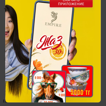
который придаёт образу выразительность.
Свободный крой обеспечивает комфорт и
универсальность: футболка легко впишется в
повседневный стиль, сочетаясь как с джинсами и
шортами, так и с более элегантными элементами
гардероба.
Коллекция
Бабочки
Материал
Хлопок 92%, эластан 8% / вискоза
100% (премиальные, итальянские
ткани)
Размер
M
S
L
XL
XXL
Размерная сетка
Наличие в магазинах