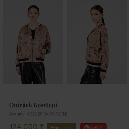
Оnirjіek Бомбері
Артикул: K02228.04.05.02 (M)
124 000 ₸
Қоржынға
KASPI