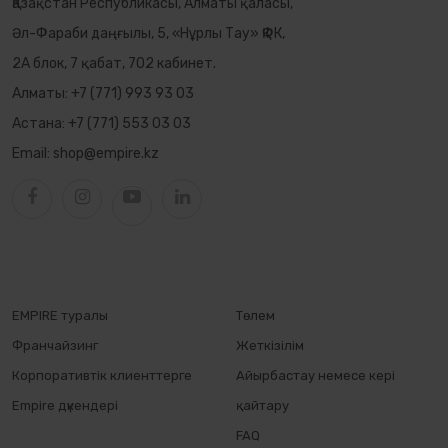
Қазақстан Республикасы, Алматы қаласы,
Әл-Фараби даңғылы, 5, «Нұрлы Тау» ҚФК,
2А блок, 7 қабат, 702 кабинет.
Алматы:
+7 (771) 993 93 03
Астана:
+7 (771) 553 03 03
Email:
shop@empire.kz
EMPIRE туралы
Төлем
Франчайзинг
Жеткізілім
Корпоративтік клиенттерге
Айырбастау немесе кері
Empire дүкендері
қайтару
FAQ