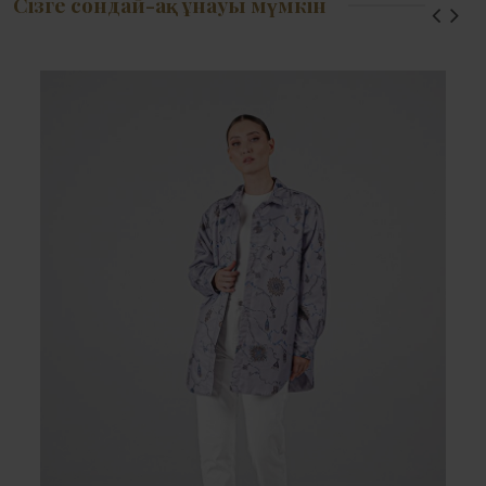
Сізге сондай-ақ ұнауы мүмкін