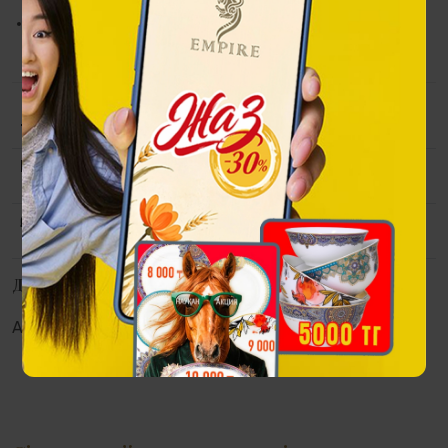
ӨҢІРЖИЕК бомбері — стиль мен тарихты бағалайтын
жандар үшін мәдени код пен премиум сапаның үйлесімі.
Топтама
Empire Chic Өніржиек
Материалы
100% вискоза, 100% полиэстер
(премиалды итальян кездемесі)
Өлшемі
М
S
L
Размерная сетка
Дүкендерде қолжетімділік
Алматы:
Астана:
Атырау:
Актау: