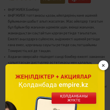
ӨҢІРЖИЕК Бомбері
ӨҢІРЖИЕК топтамасы қазақ әйелдерінің көне әшекей
бұйымынан шабыт алып жасалған. Жас әйелдер тағатын
бұл бұйым бір жағынан әдемілік үшін, екінші жағынан,
жамандықтан сақтайтын қорған ретінде тағылатын.
Ежелгі аңыздарға сүйенсек, өңіржиекті әшекей ретінде
ғана емес, қорғаныш сауыты ретінде сақ патшайымы
Томиристің өзі де таққан.
Аздаған оверсайз-пішіндегі сәнді бомбер ежелгі заманнан
қалыптасқан дәстүрлер эстетикасы мен қалалық
×
стильдің ыңғайлылығын үйлестіреді. Қосжақты дизайн
бірден екі бейнені ұсынады: бір жағында — премиалды
италиялық вискоза твилі, екінші жағында — италиялық
полиэстер твилі. Екі жағында да орналасқан тік қалталары
функционалдығын арттырып, ауыстырып киюге мүмкіндік
береді. Трикотаждан жасалған жағасы, манжеттері мен
белдігі ерекше жайлылық пен заманауи силуэтті
қамтамасыз етеді.