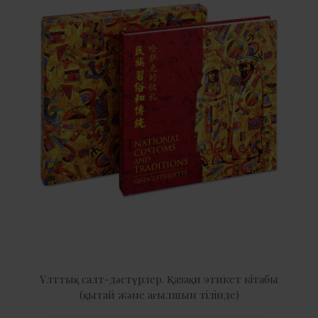
Ұлттық салт-дәстүрлер. Қазақи этикет кітабы
(қытай және ағылшын тілінде)