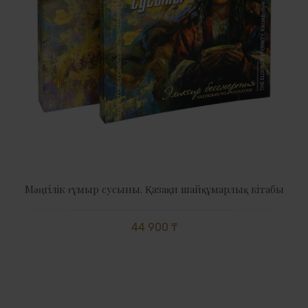
Мәңгілік ғұмыр сусыны. Қазақи шайқұмарлық кітабы
44 900 ₸