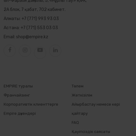
Әл-Фараби даңғылы, 5, «Нұрлы Тау» ҚФК,
2А блок, 7 қабат, 702 кабинет.
Алматы:
+7 (771) 993 93 03
Астана:
+7 (771) 553 03 03
Email:
shop@empire.kz
EMPIRE туралы
Төлем
Франчайзинг
Жеткізілім
Корпоративтік клиенттерге
Айырбастау немесе кері
Empire дүкендері
қайтару
FAQ
Қауіпсіздік саясаты