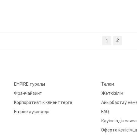
1
2
EMPIRE туралы
Төлем
Франчайзинг
Жеткізілім
Корпоративтік клиенттерге
Айырбастау неме
Empire дүкендері
FAQ
Қауіпсіздік саяс
Оферта келісімш