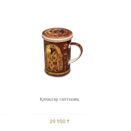
Қазақтар саптыаяқ
29 900 ₸