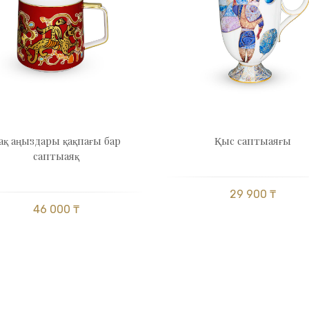
ақ аңыздары қақпағы бар
Қыс саптыаяғы
саптыаяқ
29 900 ₸
46 000 ₸