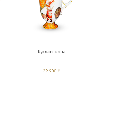
Күз саптыаяғы
29 900 ₸