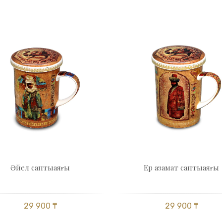
Әйел саптыаяғы
Eр азамат саптыаяғы
29 900 ₸
29 900 ₸