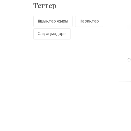
Тегтер
Ғашықтар жыры
Қазақтар
Сақ аңыздары
С