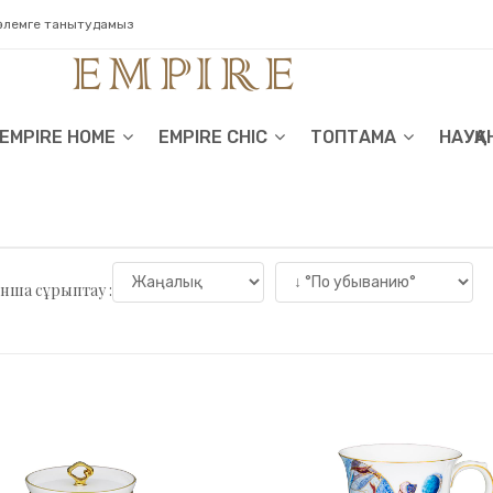
 әлемге танытудамыз
EMPIRE HOME
EMPIRE CHIC
ТОПТАМА
НАУҚА
нша сұрыптау :