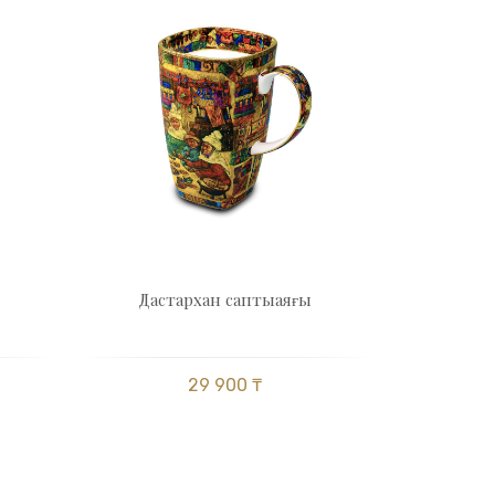
Дастархан саптыаяғы
29 900 ₸