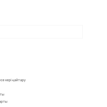
се кері қайтару
аты
арты