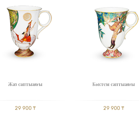
Жаз саптыаяғы
Көктем саптыаяғы
29 900 ₸
29 900 ₸