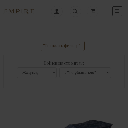
°Показать фильтр°
Бойынша сұрыптау :