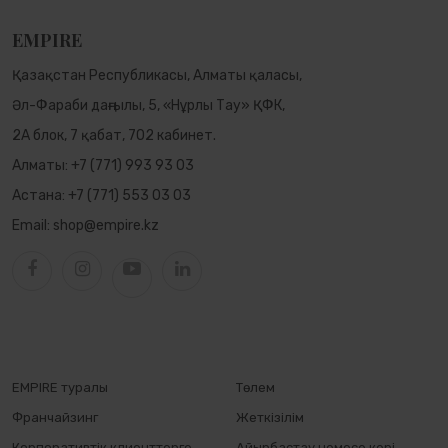
EMPIRE
Қазақстан Республикасы, Алматы қаласы,
Әл-Фараби даңғылы, 5, «Нұрлы Тау» ҚФК,
2А блок, 7 қабат, 702 кабинет.
Алматы:
+7 (771) 993 93 03
Астана:
+7 (771) 553 03 03
Email:
shop@empire.kz
EMPIRE туралы
Төлем
Франчайзинг
Жеткізілім
Корпоративтік клиенттерге
Айырбастау немесе кері