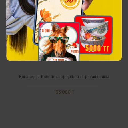
Қосжақты Көбелектер қолшатыр-таяқшасы
133 000 ₸