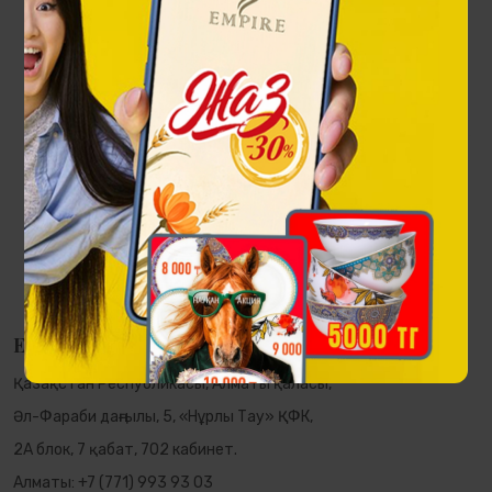
Sulutor лонгсливі
60 000 ₸
EMPIRE
Қазақстан Республикасы, Алматы қаласы,
Әл-Фараби даңғылы, 5, «Нұрлы Тау» ҚФК,
2А блок, 7 қабат, 702 кабинет.
Алматы:
+7 (771) 993 93 03