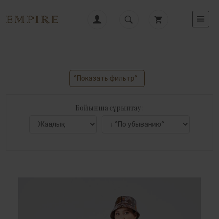
°Показать фильтр°
Бойынша сұрыптау :