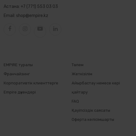
Астана:
+7 (771) 553 03 03
Email:
shop@empire.kz
EMPIRE туралы
Төлем
Франчайзинг
Жеткізілім
Корпоративтік клиенттерге
Айырбастау немесе кері
Empire дүкендері
қайтару
FAQ
Қауіпсіздік саясаты
Оферта келісімшарты