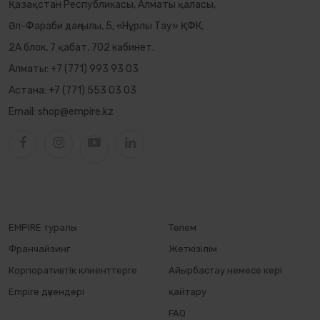
Қазақстан Республикасы, Алматы қаласы,
Әл-Фараби даңғылы, 5, «Нұрлы Тау» ҚФК,
2А блок, 7 қабат, 702 кабинет.
Алматы:
+7 (771) 993 93 03
Астана:
+7 (771) 553 03 03
Email:
shop@empire.kz
EMPIRE туралы
Төлем
Франчайзинг
Жеткізілім
Корпоративтік клиенттерге
Айырбастау немесе кері
Empire дүкендері
қайтару
FAQ