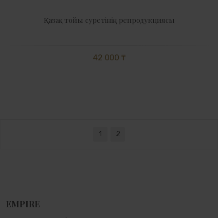
Қазақ тойы суретінің репродукциясы
42 000 ₸
1
2
EMPIRE