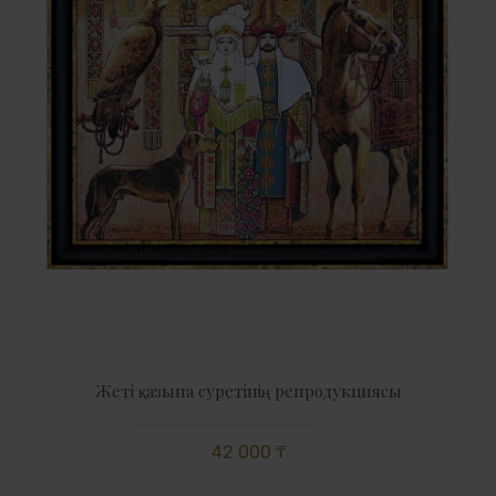
Жетi қазына суретінің репродукциясы
42 000 ₸