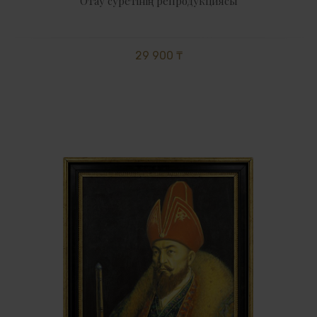
Отау суретінің репродукциясы
29 900 ₸