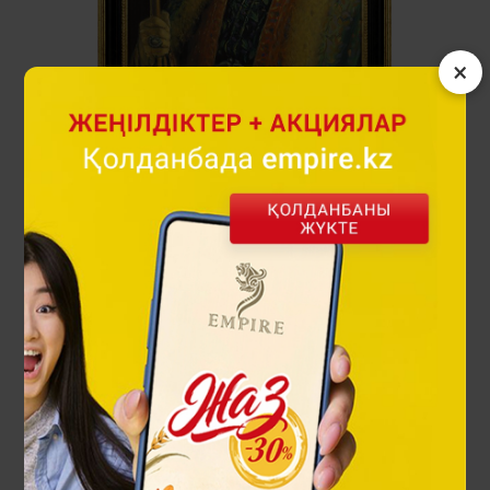
×
Абылай хан суретінің репродукциясы
42 000 ₸