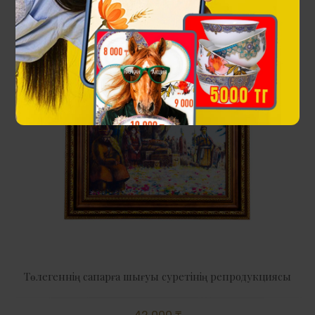
Төлегеннің сапарға шығуы суретінің репродукциясы