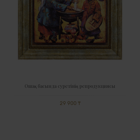
Ошақ басында суретінің репродукциясы
29 900 ₸