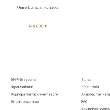
Оnirjіek жылы жейдесі
144 000 ₸
EMPIRE туралы
Төлем
Франчайзинг
Жеткізілім
Корпоративтік клиенттерге
Айырбастау неме
Empire дүкендері
FAQ
Қауіпсіздік саяс