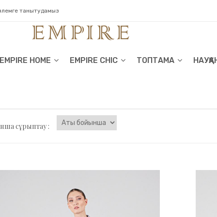
 әлемге танытудамыз
EMPIRE HOME
EMPIRE CHIC
ТОПТАМА
НАУҚА
нша сұрыптау :