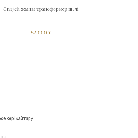
Оnirjіek жылы трансформер шәлі
57 000 ₸
се кері қайтару
аты