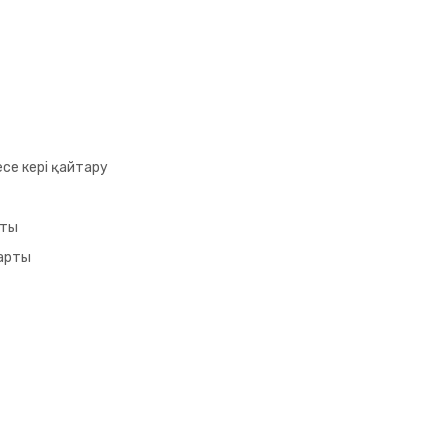
се кері қайтару
аты
арты