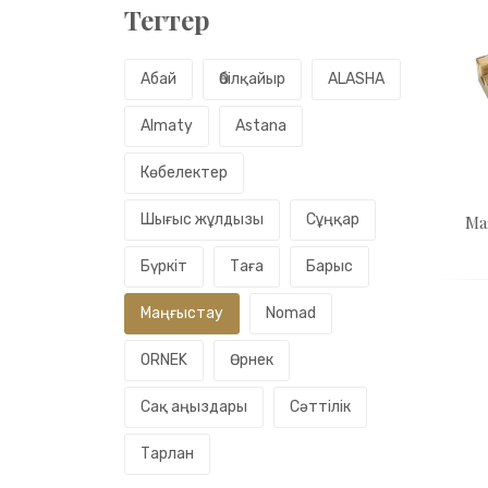
Тегтер
Абай
Әбілқайыр
ALASHA
Almaty
Astana
Көбелектер
Шығыс жұлдызы
Сұңқар
Ма
Бүркіт
Таға
Барыс
Маңғыстау
Nomad
ORNEK
Өрнек
Сақ аңыздары
Сәттілік
Тарлан