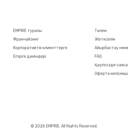
EMPIRE туралы
Төлем
Франчайзинг
Жеткізілім
Корпоративтік клиенттерге
Айырбастау неме
Empire дүкендері
FAQ
Қауіпсіздік саяс
Оферта келісімш
© 2026 EMPIRE. All Rights Reserved.