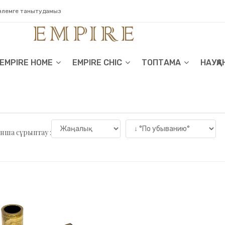
 әлемге танытудамыз
EMPIRE HOME
EMPIRE CHIC
ТОПТАМА
НАУҚА
нша сұрыптау :