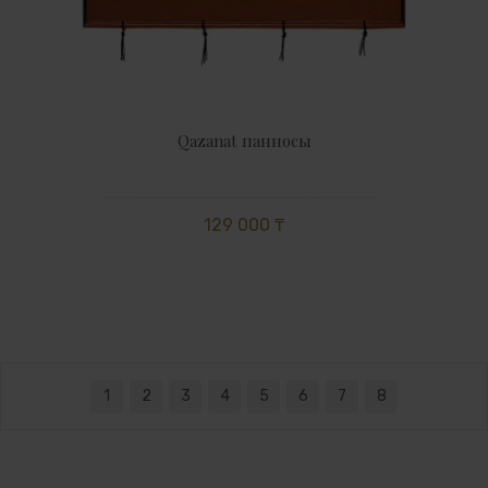
Qazanat панносы
129 000 ₸
1
2
3
4
5
6
7
8