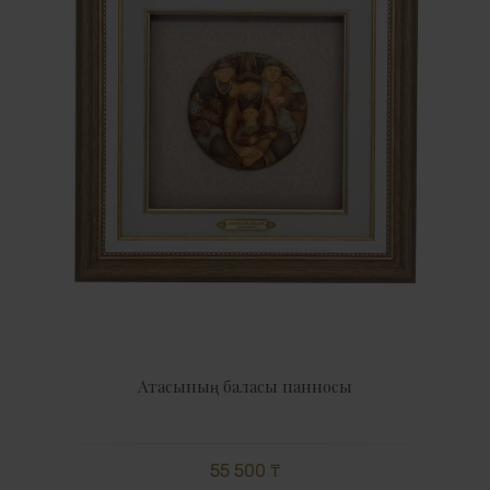
Атасының баласы панносы
55 500 ₸