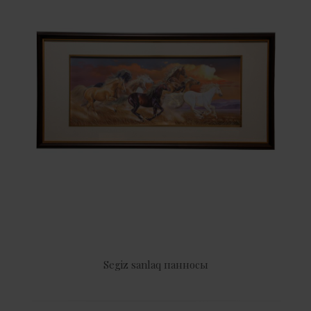
Segiz sanlaq панносы