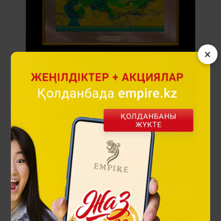
×
Qazaqstan Kartasy панносы
74 900 ₸